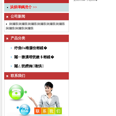
浜烘墠鎷涜仒 >>
公司新闻
娴嬭瘯娴嬭瘯娴嬭瘯娴嬭瘯娴嬭瘯娴嬭瘯
娴嬭瘯娴嬭瘯娴嬭瘯
产品分类
纾佹€ч棬灏佺郴鍒�
闂ㄧ獥瀵嗗皝鏉＄郴鍒�
闂ㄥ皝鐒婅璁惧
联系我们