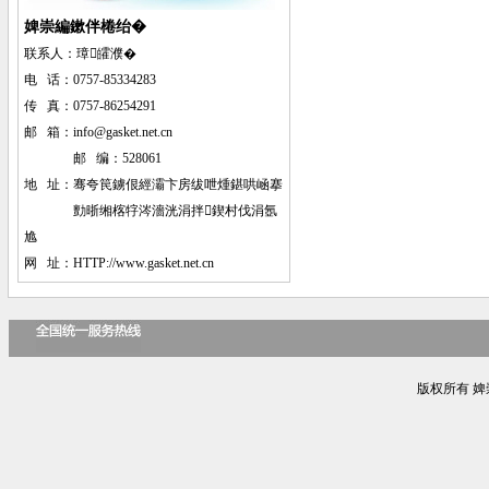
婢崇編鏉伴棬绐�
联系人：璋皬濮�
电 话：0757-85334283
传 真：0757-86254291
邮 箱：
info@gasket.net.cn
邮 编：528061
地 址：
骞夸笢鐪佷經灞卞房绂呭煄鍖哄崡搴
勯晣缃楁牸涔濇洸涓拌鍥村伐涓氬
尯
网 址：HTTP://www.gasket.net.cn
版权所有 婢崇編鏉