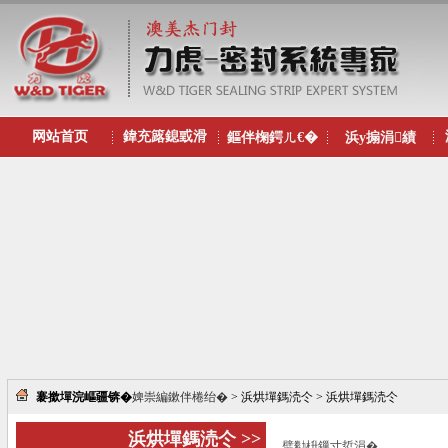
网站首页
鍏充簬鎴戜滑
鏂伴椈鍔ㄦ€�
浜у搧涓績
褰撳墠浣嶇疆锛�
婢崇編鏉伴棬绐�
> 浜烘墠鎷涜仒 > 浜烘墠鎷涜仒
浜烘墠鎷涜仒 >>
璧勬枡鏁寸悊涓�